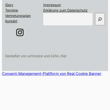
iServ
Impressum
Termine
Erklärung zum Datenschutz
S
Vertretungsplan
u
Kontakt
c
h
e
n
Gestaltet von schmolze und kühn, Kiel
Consent-Management-Plattform von Real Cookie Banner