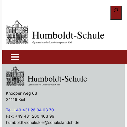
Zum
Suchen
Inhalt
springen
Gesellschaftswissensc
haften
Knooper Weg 63
24116 Kiel
Tel: +49 431 26 04 03 70
Fax: +49 431 260 403 99
humboldt-schule.kiel@schule.landsh.de