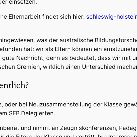
der einsetzen.
he Elternarbeit findet sich hier:
schleswig-holstein
ingewiesen, was der australische Bildungsforscher
unden hat: wir als Eltern können ein ernstzunehm
ne gute Nachricht, denn es bedeutet, dass wir mit
ischen Gremien, wirklich einen Unterschied mache
entlich?
re, oder bei Neuzusammenstellung der Klasse gew
nem SEB Delegierten.
beirat und nimmt an Zeugniskonferenzen, Pädagog
 die Eltern der Klasse und vertritt ihre Interesse