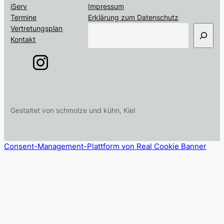
iServ
Impressum
Termine
Erklärung zum Datenschutz
S
Vertretungsplan
u
Kontakt
c
h
e
n
Gestaltet von schmolze und kühn, Kiel
Consent-Management-Plattform von Real Cookie Banner