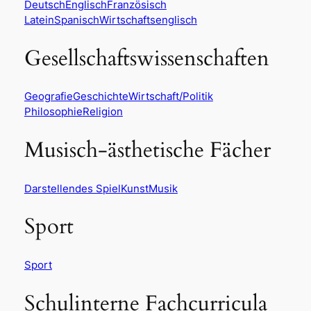
Deutsch
Englisch
Französisch
Latein
Spanisch
Wirtschaftsenglisch
Gesellschaftswissenschaften
Geografie
Geschichte
Wirtschaft/Politik
Philosophie
Religion
Musisch-ästhetische Fächer
Darstellendes Spiel
Kunst
Musik
Sport
Sport
Schulinterne Fachcurricula