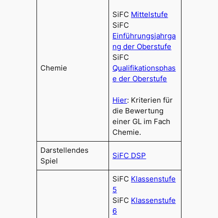
SiFC
Mittelstufe
SiFC
Einführungsjahrga
ng der Oberstufe
SiFC
Chemie
Qualifikationsphas
e der Oberstufe
Hier
: Kriterien für
die Bewertung
einer GL im Fach
Chemie.
Darstellendes
SiFC DSP
Spiel
SiFC
Klassenstufe
5
SiFC
Klassenstufe
6