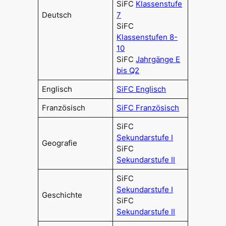
SiFC
Klassenstufe
Deutsch
7
SiFC
Klassenstufen 8-
10
SiFC
Jahrgänge E
bis Q2
Englisch
SiFC Englisch
Französisch
SiFC Französisch
SiFC
Sekundarstufe I
Geografie
SiFC
Sekundarstufe II
SiFC
Sekundarstufe I
Geschichte
SiFC
Sekundarstufe II