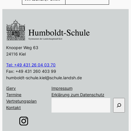
Knooper Weg 63
24116 Kiel
Tel: +49 431 26 04 03 70
Fax: +49 431 260 403 99
humboldt-schule.kiel@schule.landsh.de
iServ
Impressum
Termine
Erklärung zum Datenschutz
S
Vertretungsplan
u
Kontakt
c
h
e