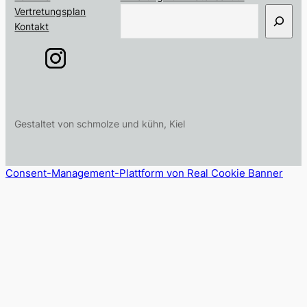
S
Vertretungsplan
u
Kontakt
c
h
e
n
Gestaltet von schmolze und kühn, Kiel
Consent-Management-Plattform von Real Cookie Banner