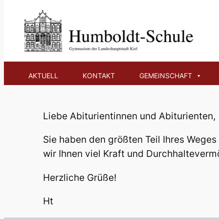
Zum
Inhalt
Aktuelle Inform
springen
AKTUELL
KONTAKT
GEMEINSCHAFT
Liebe Abiturientinnen und Abiturienten,
Sie haben den größten Teil Ihres Weges
wir Ihnen viel Kraft und Durchhalteverm
Herzliche Grüße!
Ht