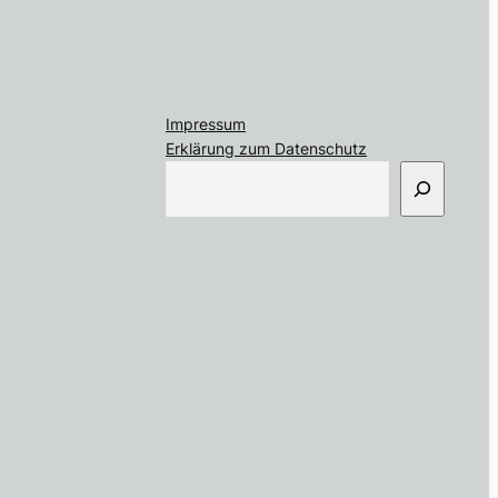
Impressum
Erklärung zum Datenschutz
S
u
c
h
e
n