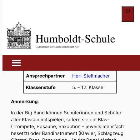
Zum
Suchen
Inhalt
springen
Big Band
Donnerstag, 16-
Zeit
17h
Ansprechpartner
Herr Stellmacher
Klassenstufe
5. – 12. Klasse
Anmerkung
:
In der Big Band können Schülerinnen und Schüler
aller Klassen mitspielen, sofern sie ein Blas-
(Trompete, Posaune, Saxophon – jeweils mehrfach
besetzt) oder Bandinstrument (Klavier, Schlagzeug,