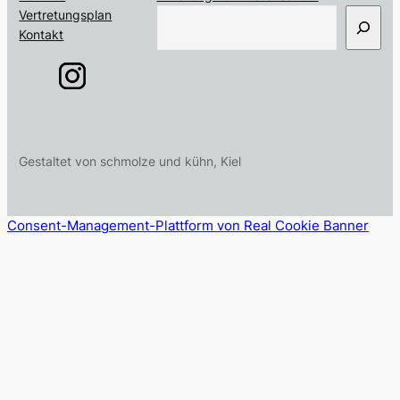
S
Vertretungsplan
u
Kontakt
c
h
e
n
Gestaltet von schmolze und kühn, Kiel
Consent-Management-Plattform von Real Cookie Banner