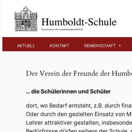
Zum
Inhalt
Verein der Freu
springen
AKTUELL
KONTAKT
GEMEINSCHAFT
Der Verein der Freunde der Humbo
… die Schülerinnen und Schüler
dort, wo Bedarf entsteht, z.B. durch fin
Oder durch den gezielten Einsatz von Mi
Lehrer attraktiver gestalten, insbesonde
Bedürfnisse dürfen seitens der Schule,