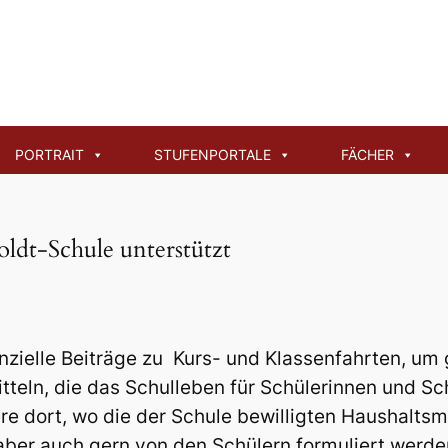
nde: Vorstellung und
PORTRAIT
STUFENPORTALE
FÄCHER
ldt-Schule unterstützt
anzielle Beiträge zu Kurs- und Klassenfahrten, um 
tteln, die das Schulleben für Schülerinnen und Sc
re dort, wo die der Schule bewilligten Haushaltsmi
 aber auch gern von den Schülern formuliert werde