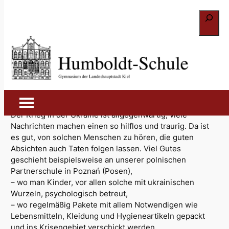
Zum
Suchen
Inhalt
springen
Hilfsbereitschaft ermutigt
und verbindet (2022)
7. Februar 2023
Der Krieg in der Ukraine ist allgegenwärtig, viele
Nachrichten machen einen so hilflos und traurig. Da ist
es gut, von solchen Menschen zu hören, die guten
Absichten auch Taten folgen lassen. Viel Gutes
geschieht beispielsweise an unserer polnischen
Partnerschule in Poznań (Posen),
– wo man Kinder, vor allen solche mit ukrainischen
Wurzeln, psychologisch betreut,
– wo regelmäßig Pakete mit allem Notwendigen wie
Lebensmitteln, Kleidung und Hygieneartikeln gepackt
und ins Krisengebiet verschickt werden,