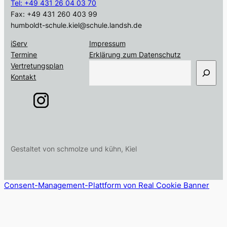
Tel: +49 431 26 04 03 70
Fax: +49 431 260 403 99
humboldt-schule.kiel@schule.landsh.de
iServ
Impressum
Termine
Erklärung zum Datenschutz
S
Vertretungsplan
u
Kontakt
c
h
e
n
Gestaltet von schmolze und kühn, Kiel
Consent-Management-Plattform von Real Cookie Banner