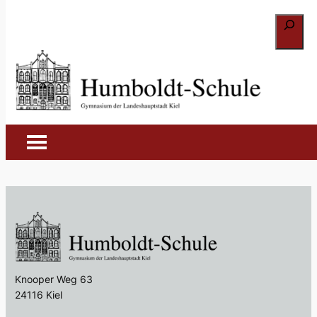
Suchen
Zum
Inhalt
Veranstaltungen
springen
Es wurden keine Beiträge gefunden.
Knooper Weg 63
24116 Kiel