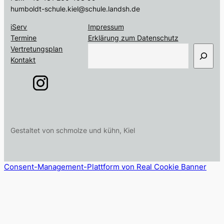
humboldt-schule.kiel@schule.landsh.de
iServ
Impressum
Termine
Erklärung zum Datenschutz
S
Vertretungsplan
u
Kontakt
c
h
e
n
Gestaltet von schmolze und kühn, Kiel
Consent-Management-Plattform von Real Cookie Banner