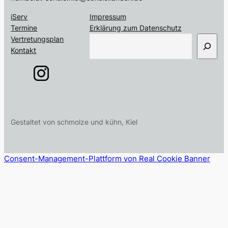
iServ
Impressum
Termine
Erklärung zum Datenschutz
S
Vertretungsplan
u
Kontakt
c
h
e
n
Gestaltet von schmolze und kühn, Kiel
Consent-Management-Plattform von Real Cookie Banner