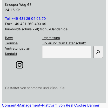
Knooper Weg 63
24116 Kiel
Tel: +49 431 26 04 03 70
Fax: +49 431 260 403 99
humboldt-schule.kiel@schule.landsh.de
iServ
Impressum
Termine
Erklärung zum Datenschutz
S
Vertretungsplan
u
Kontakt
c
h
e
n
Gestaltet von schmolze und kühn, Kiel
Consent-Management-Plattform von Real Cookie Banner