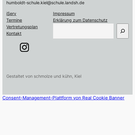
humboldt-schule.kiel@schule.landsh.de
iServ
Impressum
Termine
Erklärung zum Datenschutz
S
Vertretungsplan
u
Kontakt
c
h
e
n
Gestaltet von schmolze und kühn, Kiel
Consent-Management-Plattform von Real Cookie Banner