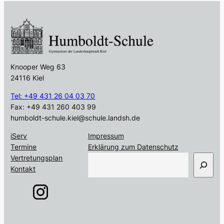
Knooper Weg 63
24116 Kiel
Tel: +49 431 26 04 03 70
Fax: +49 431 260 403 99
humboldt-schule.kiel@schule.landsh.de
iServ
Impressum
Termine
Erklärung zum Datenschutz
S
Vertretungsplan
u
Kontakt
c
h
e
n