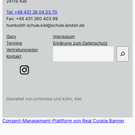
24116 Kiel
Tel: +49 431 26 04 03 70
Fax: +49 431 260 403 99
humboldt-schule.kiel@schule.landsh.de
iServ
Impressum
Termine
Erklärung zum Datenschutz
S
Vertretungsplan
u
Kontakt
c
h
e
n
Gestaltet von schmolze und kühn, Kiel
Consent-Management-Plattform von Real Cookie Banner