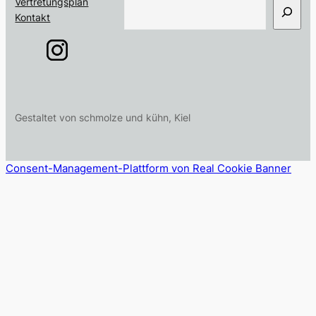
S
Vertretungsplan
u
Kontakt
c
h
e
n
Gestaltet von schmolze und kühn, Kiel
Consent-Management-Plattform von Real Cookie Banner