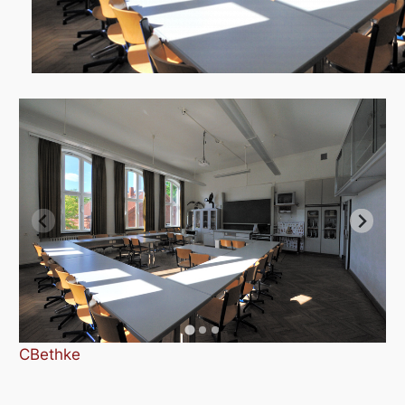
CBethke