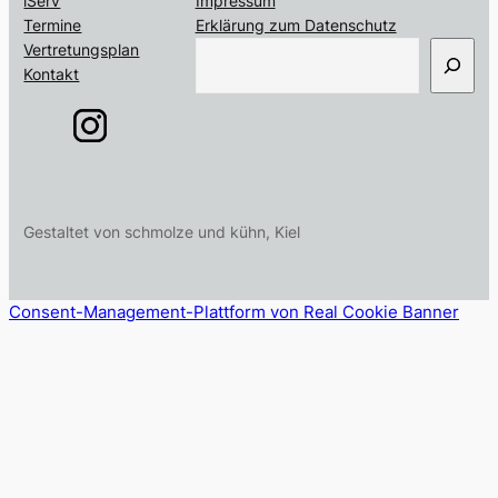
iServ
Impressum
Termine
Erklärung zum Datenschutz
S
Vertretungsplan
u
Kontakt
c
h
e
n
Gestaltet von schmolze und kühn, Kiel
Consent-Management-Plattform von Real Cookie Banner