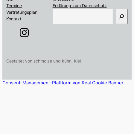
Termine
Erklärung zum Datenschutz
S
Vertretungsplan
u
Kontakt
c
h
e
n
Gestaltet von schmolze und kühn, Kiel
Consent-Management-Plattform von Real Cookie Banner