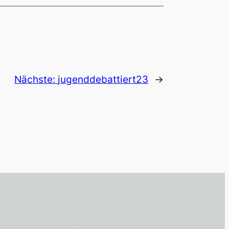
Nächste:
jugenddebattiert23
→