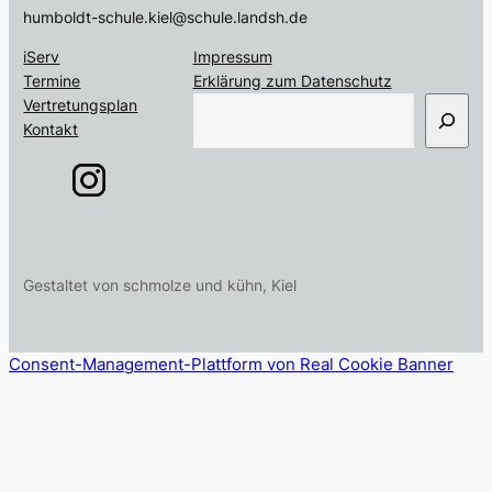
humboldt-schule.kiel@schule.landsh.de
iServ
Impressum
Termine
Erklärung zum Datenschutz
S
Vertretungsplan
u
Kontakt
c
h
e
n
Gestaltet von schmolze und kühn, Kiel
Consent-Management-Plattform von Real Cookie Banner