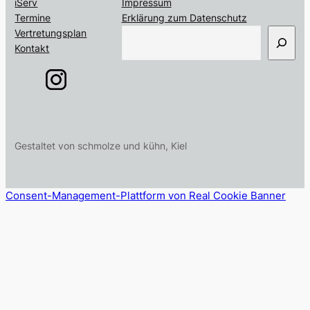
iServ
Impressum
Termine
Erklärung zum Datenschutz
S
Vertretungsplan
u
Kontakt
c
h
e
n
Gestaltet von schmolze und kühn, Kiel
Consent-Management-Plattform von Real Cookie Banner