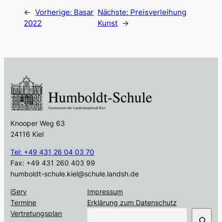
←
Vorherige:
Basar
Nächste:
Preisverleihung
2022
Kunst
→
Knooper Weg 63
24116 Kiel
Tel: +49 431 26 04 03 70
Fax: +49 431 260 403 99
humboldt-schule.kiel@schule.landsh.de
iServ
Impressum
Termine
Erklärung zum Datenschutz
S
Vertretungsplan