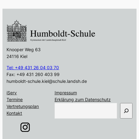
Knooper Weg 63
24116 Kiel
Tel: +49 431 26 04 03 70
Fax: +49 431 260 403 99
humboldt-schule.kiel@schule.landsh.de
iServ
Impressum
Termine
Erklärung zum Datenschutz
S
Vertretungsplan
u
Kontakt
c
h
e