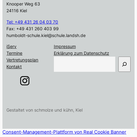
Knooper Weg 63
24116 Kiel
Tel: +49 431 26 04 03 70
Fax: +49 431 260 403 99
humboldt-schule.kiel@schule.landsh.de
iServ
Impressum
Termine
Erklärung zum Datenschutz
S
Vertretungsplan
u
Kontakt
c
h
e
n
Gestaltet von schmolze und kühn, Kiel
Consent-Management-Plattform von Real Cookie Banner