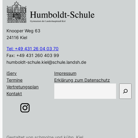
Knooper Weg 63
24116 Kiel
Tel: +49 431 26 04 03 70
Fax: +49 431 260 403 99
humboldt-schule.kiel@schule.landsh.de
iServ
Impressum
Termine
Erklärung zum Datenschutz
S
Vertretungsplan
u
Kontakt
c
h
e
n
Gestaltet von schmolze und kühn, Kiel