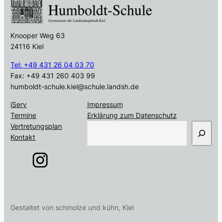
Knooper Weg 63
24116 Kiel
Tel: +49 431 26 04 03 70
Fax: +49 431 260 403 99
humboldt-schule.kiel@schule.landsh.de
iServ
Impressum
Termine
Erklärung zum Datenschutz
S
Vertretungsplan
u
Kontakt
c
h
e
n
Gestaltet von schmolze und kühn, Kiel