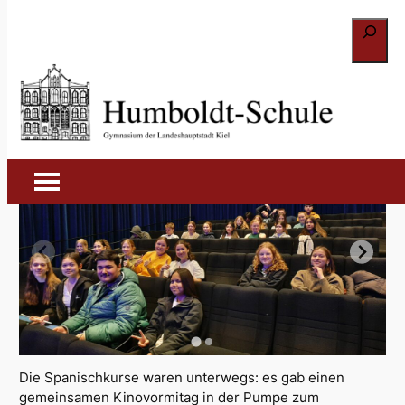
Zum
Suchen
Inhalt
springen
Vamos al cine! (2023)
27. August 2023
Die Spanischkurse waren unterwegs: es gab einen
gemeinsamen Kinovormitag in der Pumpe zum