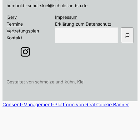
humboldt-schule.kiel@schule.landsh.de
iServ
Impressum
Termine
Erklärung zum Datenschutz
S
Vertretungsplan
u
Kontakt
c
h
e
n
Gestaltet von schmolze und kühn, Kiel
Consent-Management-Plattform von Real Cookie Banner