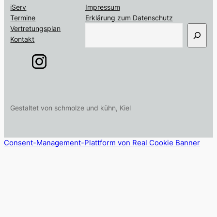
iServ
Impressum
Termine
Erklärung zum Datenschutz
S
Vertretungsplan
u
Kontakt
c
h
e
n
Gestaltet von schmolze und kühn, Kiel
Consent-Management-Plattform von Real Cookie Banner